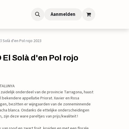
Aanmelden
El Solà d'en Pol rojo 2023
 El Solà d'en Pol rojo
CATALUNYA
 zuidelijk onderdeel van de provincie Tarragona, haast
 bekendere appellatie Priorat. Xavier en Rosa
en, bezitten er wijngaarden van de zonneminnende
cha blanca. Ondanks de ettelijke onderscheidingen
, zijn deze ware pareltjes van prijs/kwaliteit !
van rood en zwart fruit, kruiden en met een florale