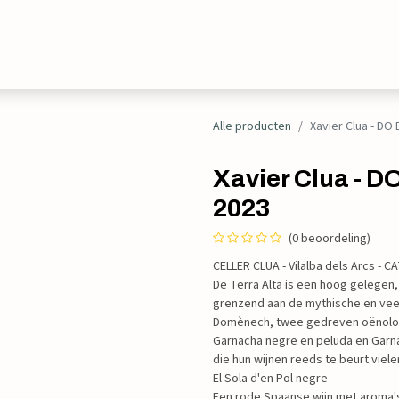
Evenementen
Contact
Alle producten
Xavier Clua - DO 
Xavier Clua - DO
2023
(0 beoordeling)
CELLER CLUA - Vilalba dels Arcs - 
De Terra Alta is een hoog gelegen,
grenzend aan de mythische en veel
Domènech, twee gedreven oënolog
Garnacha negre en peluda en Garna
die hun wijnen reeds te beurt vielen
El Sola d'en Pol negre
Een rode Spaanse wijn met aroma's 