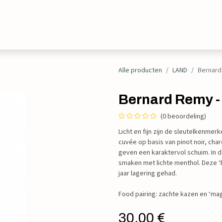
Evenementen
Contact
Alle producten
LAND
Bernard
Bernard Remy -
(0 beoordeling)
Licht en fijn zijn de sleutelkenme
cuvée op basis van pinot noir, cha
geven een karaktervol schuim. In d
smaken met lichte menthol. Deze ‘b
jaar lagering gehad.
Food pairing: zachte kazen en ‘ma
30,00
€