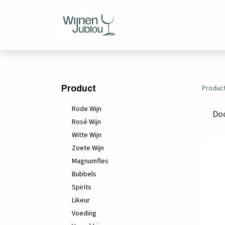
Webshop
Over ons
Produc
Product
Rode Wijn
Do
Rosé Wijn
Witte Wijn
Zoete Wijn
Magnumfles
Bubbels
Spirits
Likeur
Voeding