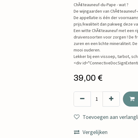
ChÃ¢teauneuf-du-Pape - wat ?
De wijngaarden van ChÃ¢teauneuf-d
De appellatie is één der voornaam
prijs/kwaliteit dan pakweg deze 
Een witte ChÃ¢teauneuf met een ri
druivensoorten voor zorgen ! De fr
zuren en een lichte mineraliteit. De
mooi ouderen.
Lekker bij een vissoep, tarbot, scha
<div id="ConnectiveDocSignExtenti
39,00
€
Toevoegen aan verlangli
Vergelijken