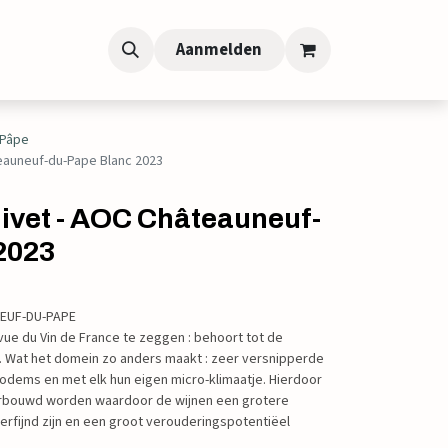
Aanmelden
-Pâpe
teauneuf-du-Pape Blanc 2023
livet - AOC Châteauneuf-
2023
EUF-DU-PAPE
e du Vin de France te zeggen : behoort tot de
. Wat het domein zo anders maakt : zeer versnipperde
odems en met elk hun eigen micro-klimaatje. Hierdoor
erbouwd worden waardoor de wijnen een grotere
 verfijnd zijn en een groot verouderingspotentiëel