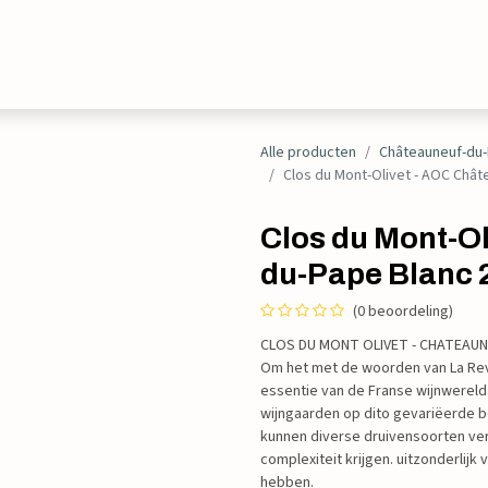
Evenementen
Contact
Alle producten
Châteauneuf-du
Clos du Mont-Olivet - AOC Châ
Clos du Mont-O
du-Pape Blanc 
(0 beoordeling)
CLOS DU MONT OLIVET - CHATEAUN
Om het met de woorden van La Revu
essentie van de Franse wijnwereld
wijngaarden op dito gevariëerde b
kunnen diverse druivensoorten v
complexiteit krijgen. uitzonderlijk
hebben.