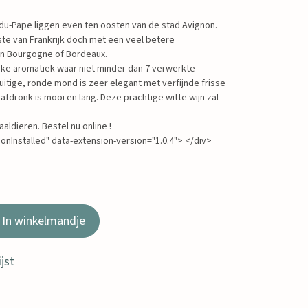
u-Pape liggen even ten oosten van de stad Avignon.
ste van Frankrijk doch met een veel betere
van Bourgogne of Bordeaux.
jke aromatiek waar niet minder dan 7 verwerkte
uitige, ronde mond is zeer elegant met verfijnde frisse
 afdronk is mooi en lang. Deze prachtige witte wijn zal
aldieren. Bestel nu online !
onInstalled" data-extension-version="1.0.4"> </div>
In winkelmandje
jst